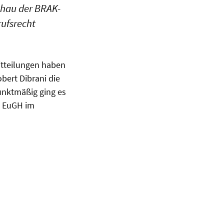
schau der BRAK-
rufsrecht
itteilungen haben
bert Dibrani die
unktmäßig ging es
s EuGH im