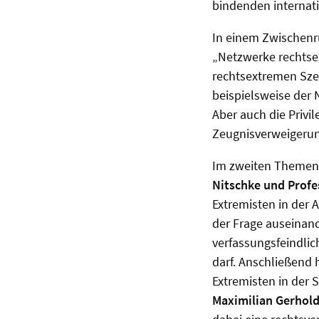
bindenden internati
In einem Zwischenru
„Netzwerke rechtsex
rechtsextremen Szen
beispielsweise der
Aber auch die Privi
Zeugnisverweigerun
Im zweiten Themenbl
Nitschke und Profes
Extremisten in der 
der Frage auseinan
verfassungsfeindli
darf. Anschließend 
Extremisten in der
Maximilian Gerhol