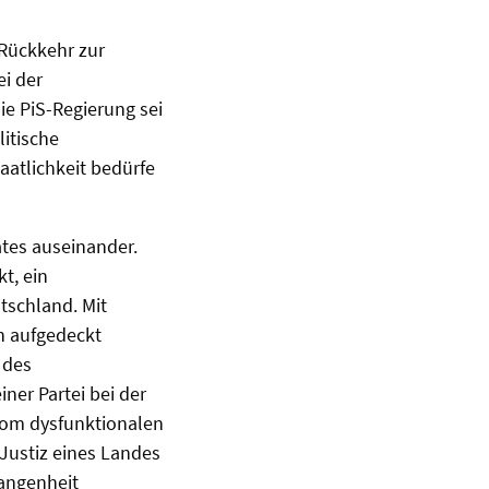
Rückkehr zur
ei der
e PiS-Regierung sei
itische
aatlichkeit bedürfe
ates auseinander.
t, ein
tschland. Mit
en aufgedeckt
 des
ner Partei bei der
 vom dysfunktionalen
e Justiz eines Landes
gangenheit