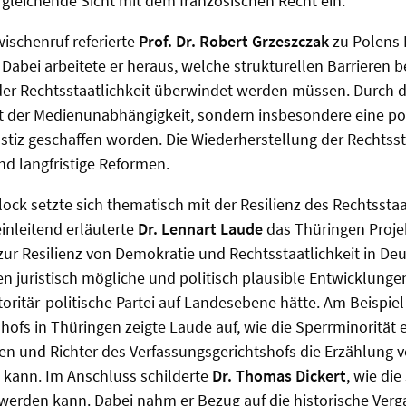
rgleichende Sicht mit dem französischen Recht ein.
ischenruf referierte
Prof. Dr. Robert Grzeszczak
zu Polens 
 Dabei arbeitete er heraus, welche strukturellen Barrieren b
er Rechtsstaatlichkeit überwindet werden müssen. Durch di
st der Medienunabhängigkeit, sondern insbesondere eine pol
stiz geschaffen worden. Die Wiederherstellung der Rechtsst
nd langfristige Reformen.
ock setzte sich thematisch mit der Resilienz des Rechtssta
nleitend erläuterte
Dr. Lennart Laude
das Thüringen Projek
ur Resilienz von Demokratie und Rechtsstaatlichkeit in Deu
en juristisch mögliche und politisch plausible Entwicklung
toritär-politische Partei auf Landesebene hätte. Am Beispiel
ofs in Thüringen zeigte Laude auf, wie die Sperrminorität ei
en und Richter des Verfassungsgerichtshofs die Erzählung
 kann. Im Anschluss schilderte
Dr. Thomas Dickert
, wie di
werden kann. Dabei nahm er Bezug auf die historische Ver