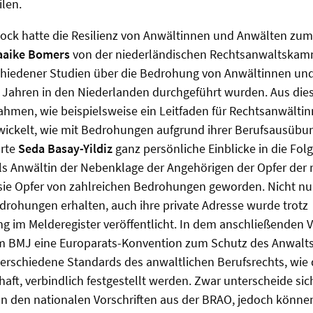
ilen.
ock hatte die Resilienz von Anwältinnen und Anwälten zu
aaike Bomers
von der niederländischen Rechtsanwaltskam
chiedener
Studien über die Bedrohung von Anwältinnen und
 Jahren in den Niederlanden durchgeführt wurden. Aus di
hmen, wie beispielsweise ein Leitfaden für Rechtsanwälti
wickelt, wie mit Bedrohungen aufgrund ihrer Berufsausübu
rte
Seda Basay-Yildiz
ganz persönliche Einblicke in die Folg
 Als Anwältin der Nebenklage der Angehörigen der Opfer der
 sie Opfer von zahlreichen Bedrohungen geworden. Nicht nur
rohungen erhalten, auch ihre private Adresse wurde trotz
im Melderegister veröffentlicht. In dem anschließenden Vo
 BMJ eine Europarats-Konvention zum Schutz des Anwaltsbe
erschiedene Standards des anwaltlichen Berufsrechts, wie
aft, verbindlich festgestellt werden. Zwar unterscheide sich
on den nationalen Vorschriften aus der BRAO, jedoch könne