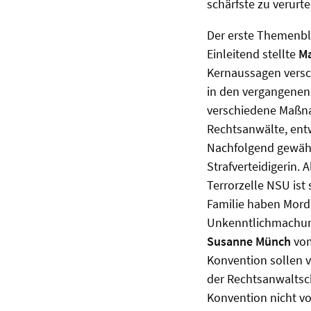
schärfste zu verurte
Der erste Themenbl
Einleitend stellte
M
Kernaussagen vers
in den vergangenen
verschiedene Maßna
Rechtsanwälte, ent
Nachfolgend gewäh
Strafverteidigerin.
Terrorzelle NSU ist
Familie haben Mordd
Unkenntlichmachung 
Susanne Münch
vom
Konvention sollen v
der Rechtsanwaltsch
Konvention nicht v