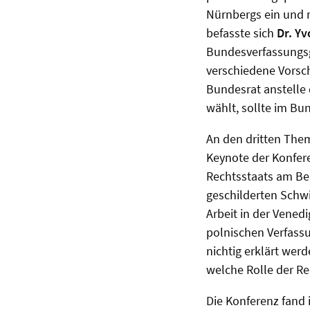
Nürnbergs ein und r
befasste sich
Dr. Y
Bundesverfassungsge
verschiedene Vorsc
Bundesrat anstelle
wählt, sollte im Bu
An den dritten The
Keynote der Konfere
Rechtsstaats am Bei
geschilderten Schwi
Arbeit in der Vened
polnischen Verfassu
nichtig erklärt wer
welche Rolle der R
Die Konferenz fand 