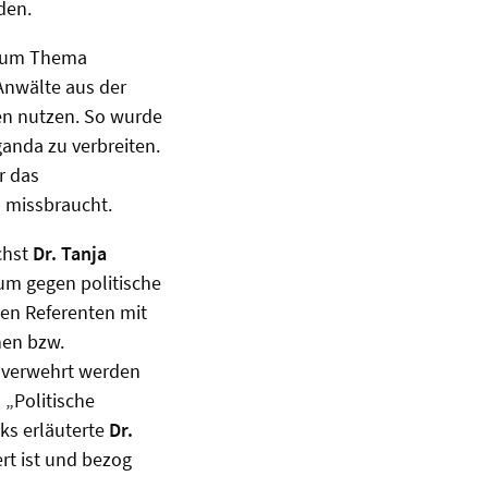
den.
 zum Thema
Anwälte aus der
ien nutzen. So wurde
anda zu verbreiten.
r das
 missbraucht.
chst
Dr. Tanja
 um gegen politische
den Referenten mit
hen bzw.
 verwehrt werden
„Politische
ks erläuterte
Dr.
rt ist und bezog