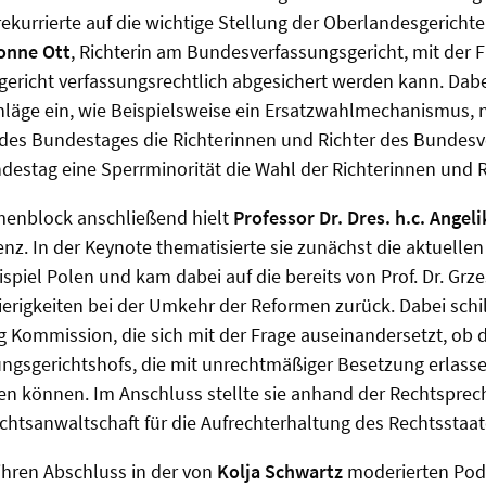
ekurrierte auf die wichtige Stellung der Oberlandesgerichte
vonne Ott
, Richterin am Bundesverfassungsgericht, mit der F
richt verfassungsrechtlich abgesichert werden kann. Dabei
hläge ein, wie Beispielsweise ein Ersatzwahlmechanismus,
 des Bundestages die Richterinnen und Richter des Bundesv
ndestag eine Sperrminorität die Wahl der Richterinnen und R
menblock anschließend hielt
Professor Dr. Dres. h.c.
Angeli
nz. In der Keynote thematisierte sie zunächst die aktuell
spiel Polen und kam dabei auf die bereits von Prof. Dr. Grz
erigkeiten bei der Umkehr der Reformen zurück. Dabei schil
ig Kommission, die sich mit der Frage auseinandersetzt, ob d
ngsgerichtshofs, die mit unrechtmäßiger Besetzung erlasse
den können. Im Anschluss stellte sie anhand der Rechtspre
echtsanwaltschaft für die Aufrechterhaltung des Rechtssta
ihren Abschluss in der von
Kolja Schwartz
moderierten Pod