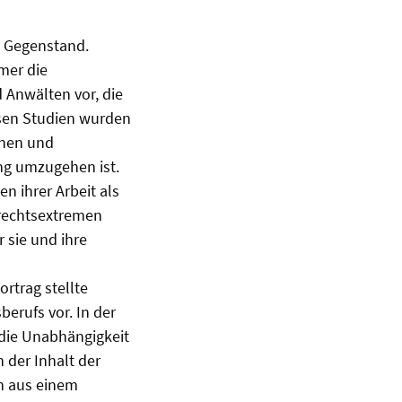
m Gegenstand.
mer die
 Anwälten vor, die
esen Studien wurden
nnen und
ng umzugehen ist.
en ihrer Arbeit als
 rechtsextremen
 sie und ihre
rtrag stellte
rufs vor. In der
 die Unabhängigkeit
 der Inhalt der
n aus einem