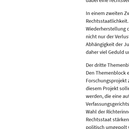
dabei eine rechtsve
In einem zweiten Zw
Rechtsstaatlichkeit.
Wiederherstellung d
nicht nur der Verlu
Abhängigkeit der Ju
daher viel Geduld u
Der dritte Themenbl
Den Themenblock ei
Forschungsprojekt z
diesem Projekt soll
werden, die eine au
Verfassungsgerichtsh
Wahl der Richterinn
Rechtsstaat stärken
politisch umgepolt 