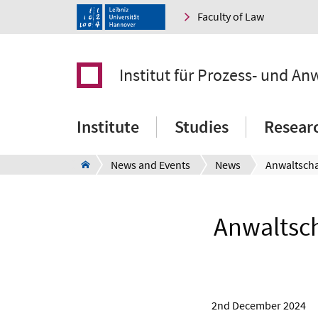
Faculty of Law
Institut für Prozess- und An
Institute
Studies
Resear
News and Events
News
Anwaltsch
2nd December 2024