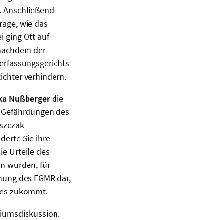
.
Anschließend
rage, wie das
 ging Ott auf
 nachdem der
erfassungsgerichts
ichter verhindern.
ka Nußberger
die
en Gefährdungen des
eszczak
derte Sie ihre
ie Urteile des
n wurden, für
chung des EGMR dar,
ates zukommt.
iumsdiskussion.