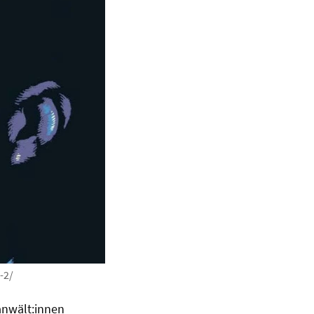
-2/
sanwält:innen