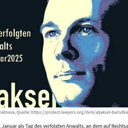
atneva, Quelle: https://protect-lawyers.org/item/aljaksei-barodka
24. Januar als Tag des verfolgten Anwalts, an dem auf Recht